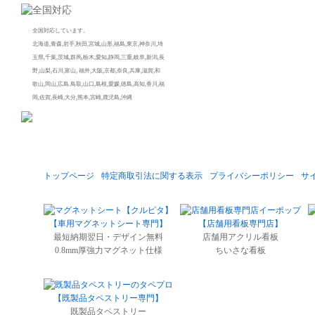
全国対応しています。
北海道,青森,岩手,秋田,宮城,山形,福島,東京,神奈川,埼
玉県,千葉,茨城,群馬,栃木,愛知,静岡,三重,岐阜,新潟,長
野,山梨,石川,富山, 福井,大阪,京都,奈良,兵庫,滋賀,和
歌山,岡山,広島.鳥取,山口,島根,愛媛,徳島,高知,香川,福
岡,佐賀,長崎,大分,熊本,宮崎,鹿児島,沖縄
トップページ
特定商取引法に関する表示
プライバシーポリシー
サ
【車用マグネットシート専門】
【店舗用看板専門店】
最短納期翌日・デザイン無料
店舗用アクリル看板
0.8mm厚強力マグネット仕様
ちいさな看板
【既製品タペストリー専門】
既製品タペストリー